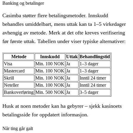
Banking og betalinger
Casimba støtter flere betalingsmetoder. Innskudd
behandles umiddelbart, mens uttak kan ta 1–5 virkedager
avhengig av metode. Merk at det ofte kreves verifisering
før første uttak. Tabellen under viser typiske alternativer:
Metode
Innskudd
Uttak
Behandlingstid
Visa
Min. 100 NOK
Ja
1–3 dager
Mastercard
Min. 100 NOK
Ja
1–3 dager
Skrill
Min. 100 NOK
Ja
Inntil 24 timer
Neteller
Min. 100 NOK
Ja
Inntil 24 timer
Bankoverføring
Min. 500 NOK
Ja
3–5 dager
Husk at noen metoder kan ha gebyrer – sjekk kasinoets
betalingsside for oppdatert informasjon.
Når ting går galt