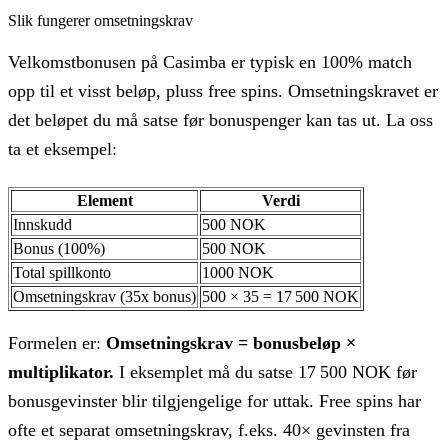
Slik fungerer omsetningskrav
Velkomstbonusen på Casimba er typisk en 100% match
opp til et visst beløp, pluss free spins. Omsetningskravet er
det beløpet du må satse før bonuspenger kan tas ut. La oss
ta et eksempel:
Element
Verdi
Innskudd
500 NOK
Bonus (100%)
500 NOK
Total spillkonto
1000 NOK
Omsetningskrav (35x bonus)
500 × 35 = 17 500 NOK
Formelen er:
Omsetningskrav = bonusbeløp ×
multiplikator.
I eksemplet må du satse 17 500 NOK før
bonusgevinster blir tilgjengelige for uttak. Free spins har
ofte et separat omsetningskrav, f.eks. 40× gevinsten fra