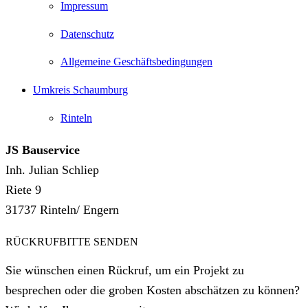
Impressum
Datenschutz
Allgemeine Geschäftsbedingungen
Umkreis Schaumburg
Rinteln
JS Bauservice
Inh. Julian Schliep
Riete 9
31737 Rinteln/ Engern
RÜCKRUFBITTE SENDEN
Sie wünschen einen Rückruf, um ein Projekt zu
besprechen oder die groben Kosten abschätzen zu können?