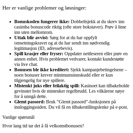
Her er vanlige problemer og løsninger:
Bonuskoden fungerer ikke:
Dobbeltsjekk at du skrev inn
casimba bonuscode riktig (ofte store bokstaver). Prøv å lime
inn uten mellomrom.
Uttak blir avvist:
Sørg for at du har oppfylt
omsetningskravet og at du har sendt inn nødvendig
legitimasjon (ID, adressebevis).
Spill krasjer eller fryser:
Oppdater nettleseren eller prøv en
annen enhet. Hvis problemet vedvarer, kontakt kundestøtte
via live chat.
Bonusen ble ikke kreditert:
Sjekk kampanjebetingelsene –
noen bonuser krever minimumsinnskudd eller er kun
tilgjengelig for nye spillere.
Mistenkt juks eller feilaktig spill:
Kasinoet kan tilbakeholde
gevinster hvis de mistenker regelbrudd. Les vilkårene nøye
for å unngå dette.
Glemt passord:
Bruk “Glemt passord”-funksjonen på
innloggingssiden. Du vil få en tilbakestillingslenke på e-post.
Vanlige spørsmål
Hvor lang tid tar det å få velkomstbonusen?