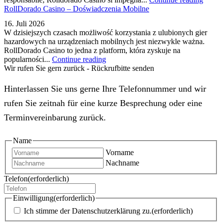
RollDorado Casino – Doświadczenia Mobilne
16. Juli 2026
W dzisiejszych czasach możliwość korzystania z ulubionych gier
hazardowych na urządzeniach mobilnych jest niezwykle ważna.
RollDorado Casino to jedna z platform, która zyskuje na
popularności...
Continue reading
Wir rufen Sie gern zurück - Rückrufbitte senden
Hinterlassen Sie uns gerne Ihre Telefonnummer und wir
rufen Sie zeitnah für eine kurze Besprechung oder eine
Terminvereinbarung zurück.
Name
Vorname
Nachname
Telefon
(erforderlich)
Einwilligung
(erforderlich)
Ich stimme der Datenschutzerklärung zu.
(erforderlich)