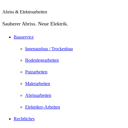
Abriss & Elektroarbeiten
Sauberer Abriss. Neue Elektrik.
Bauservice
Innenausbau / Trockenbau
Bodenlegearbeiten
Putzarbeiten
Malerarbeiten
Abrissarbeiten
Elektriker-Arbeiten
Rechtliches