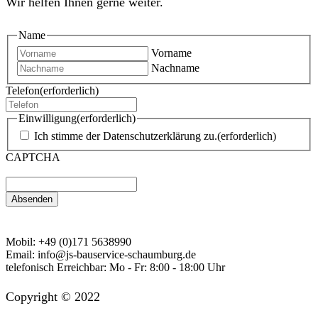
Wir helfen Ihnen gerne weiter.
Name
Vorname
Nachname
Telefon
(erforderlich)
Einwilligung
(erforderlich)
Ich stimme der Datenschutzerklärung zu.
(erforderlich)
CAPTCHA
Mobil:
+49 (0)171 5638990
Email:
info@js-bauservice-schaumburg.de
telefonisch Erreichbar:
Mo - Fr: 8:00 - 18:00 Uhr
Copyright © 2022