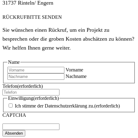
31737 Rinteln/ Engern
RÜCKRUFBITTE SENDEN
Sie wünschen einen Rückruf, um ein Projekt zu
besprechen oder die groben Kosten abschätzen zu können?
Wir helfen Ihnen gerne weiter.
Name
Vorname
Nachname
Telefon
(erforderlich)
Einwilligung
(erforderlich)
Ich stimme der Datenschutzerklärung zu.
(erforderlich)
CAPTCHA