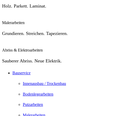
Holz. Parkett. Laminat.
Malerarbeiten
Grundieren. Streichen. Tapezieren.
Abriss & Elektroarbeiten
Sauberer Abriss. Neue Elektrik.
Bauservice
Innenausbau / Trockenbau
Bodenlegearbeiten
Putzarbeiten
Malerarbeiten