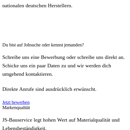
nationalen deutschen Herstellern.
Du bist auf Jobsuche oder kennst jemanden?
Schreibe uns eine Bewerbung oder schreibe uns direkt an.
Schicke uns ein paar Daten zu und wir werden dich
umgehend kontaktieren.
Direkte Anrufe sind ausdrücklich erwünscht.
Jetzt bewerben
Markenqualität
JS-Bauservice legt hohen Wert auf Materialqualität und
Lebensbeständigkeit.