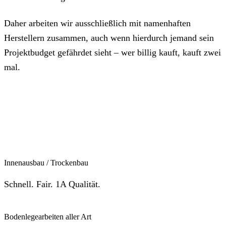
Daher arbeiten wir ausschließlich mit namenhaften
Herstellern zusammen, auch wenn hierdurch jemand sein
Projektbudget gefährdet sieht – wer billig kauft, kauft zwei
mal.
Innenausbau / Trockenbau
Schnell. Fair. 1A Qualität.
Bodenlegearbeiten aller Art