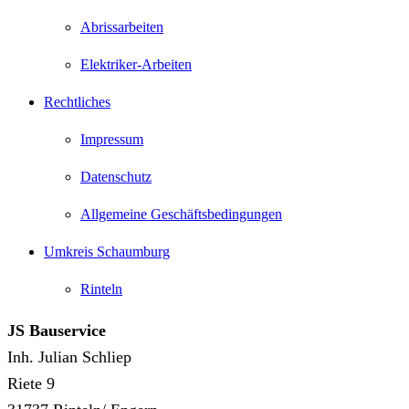
Abrissarbeiten
Elektriker-Arbeiten
Rechtliches
Impressum
Datenschutz
Allgemeine Geschäftsbedingungen
Umkreis Schaumburg
Rinteln
JS Bauservice
Inh. Julian Schliep
Riete 9