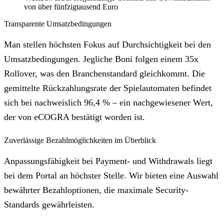
von über fünfzigtausend Euro
Transparente Umsatzbedingungen
Man stellen höchsten Fokus auf Durchsichtigkeit bei den
Umsatzbedingungen. Jegliche Boni folgen einem 35x
Rollover, was den Branchenstandard gleichkommt. Die
gemittelte Rückzahlungsrate der Spielautomaten befindet
sich bei nachweislich 96,4 % – ein nachgewiesener Wert,
der von eCOGRA bestätigt worden ist.
Zuverlässige Bezahlmöglichkeiten im Überblick
Anpassungsfähigkeit bei Payment- und Withdrawals liegt
bei dem Portal an höchster Stelle. Wir bieten eine Auswahl
bewährter Bezahloptionen, die maximale Security-
Standards gewährleisten.