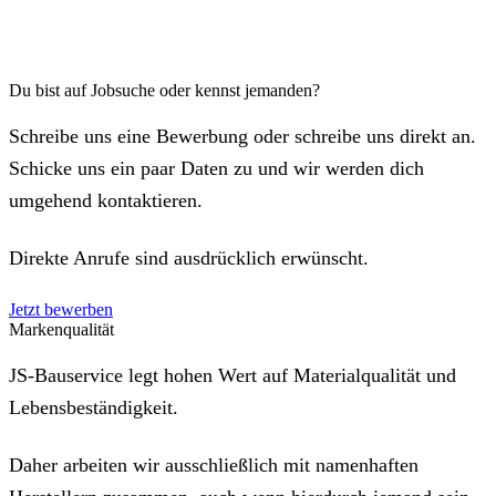
Du bist auf Jobsuche oder kennst jemanden?
Schreibe uns eine Bewerbung oder schreibe uns direkt an.
Schicke uns ein paar Daten zu und wir werden dich
umgehend kontaktieren.
Direkte Anrufe sind ausdrücklich erwünscht.
Jetzt bewerben
Markenqualität
JS-Bauservice legt hohen Wert auf Materialqualität und
Lebensbeständigkeit.
Daher arbeiten wir ausschließlich mit namenhaften