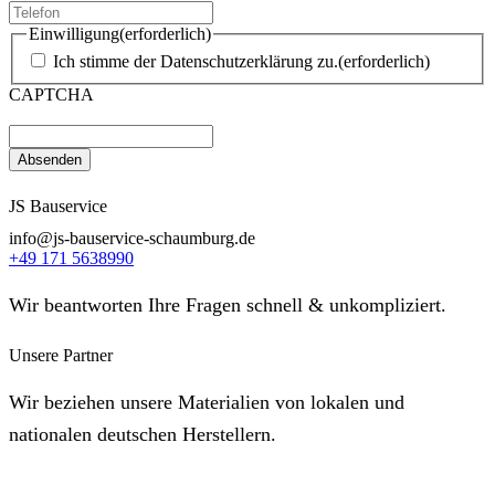
Einwilligung
(erforderlich)
Ich stimme der Datenschutzerklärung zu.
(erforderlich)
CAPTCHA
JS Bauservice
info@js-bauservice-schaumburg.de
+49 171 5638990
Wir beantworten Ihre Fragen schnell & unkompliziert.
Unsere Partner
Wir beziehen unsere Materialien von lokalen und
nationalen deutschen Herstellern.