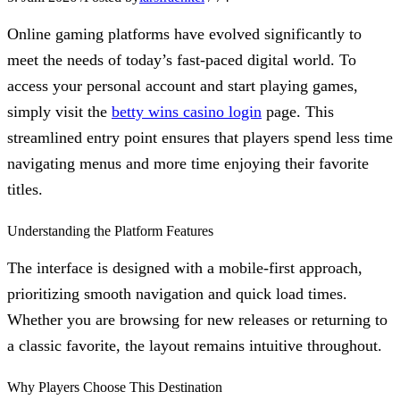
Online gaming platforms have evolved significantly to
meet the needs of today’s fast-paced digital world. To
access your personal account and start playing games,
simply visit the
betty wins casino login
page. This
streamlined entry point ensures that players spend less time
navigating menus and more time enjoying their favorite
titles.
Understanding the Platform Features
The interface is designed with a mobile-first approach,
prioritizing smooth navigation and quick load times.
Whether you are browsing for new releases or returning to
a classic favorite, the layout remains intuitive throughout.
Why Players Choose This Destination