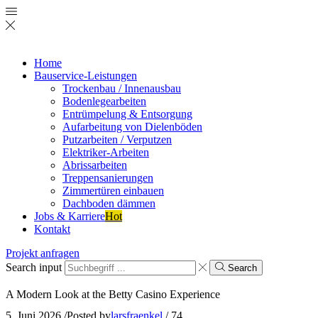
Home
Bauservice-Leistungen
Trockenbau / Innenausbau
Bodenlegearbeiten
Entrümpelung & Entsorgung
Aufarbeitung von Dielenböden
Putzarbeiten / Verputzen
Elektriker-Arbeiten
Abrissarbeiten
Treppensanierungen
Zimmertüren einbauen
Dachboden dämmen
Jobs & Karriere
Hot
Kontakt
Projekt anfragen
Search input
Search
A Modern Look at the Betty Casino Experience
5. Juni 2026
/
Posted by
larsfraenkel
/
74