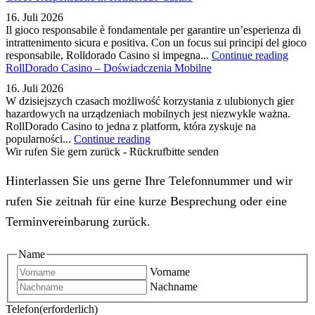
16. Juli 2026
Il gioco responsabile è fondamentale per garantire un’esperienza di
intrattenimento sicura e positiva. Con un focus sui principi del gioco
responsabile, Rolldorado Casino si impegna...
Continue reading
RollDorado Casino – Doświadczenia Mobilne
16. Juli 2026
W dzisiejszych czasach możliwość korzystania z ulubionych gier
hazardowych na urządzeniach mobilnych jest niezwykle ważna.
RollDorado Casino to jedna z platform, która zyskuje na
popularności...
Continue reading
Wir rufen Sie gern zurück - Rückrufbitte senden
Hinterlassen Sie uns gerne Ihre Telefonnummer und wir
rufen Sie zeitnah für eine kurze Besprechung oder eine
Terminvereinbarung zurück.
Name
Vorname
Nachname
Telefon
(erforderlich)