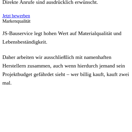
Direkte Anrufe sind ausdrücklich erwünscht.
Jetzt bewerben
Markenqualität
JS-Bauservice legt hohen Wert auf Materialqualität und
Lebensbeständigkeit.
Daher arbeiten wir ausschließlich mit namenhaften
Herstellern zusammen, auch wenn hierdurch jemand sein
Projektbudget gefährdet sieht – wer billig kauft, kauft zwei
mal.