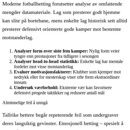
Moderne fotballbetting forutsetter analyse av omfattende
mengder datamateriale. Lag som presterer godt hjemme
kan slite på bortebane, mens enkelte lag historisk sett alltid
presterer defensivt orienterte gode kamper mot bestemte
motstanderlag.
Analyser form over siste fem kamper:
Nylig form veier
tyngre enn prestasjoner fra tidligere i sesongen
Analyser head-to-head statistikk:
Enkelte lag har mentale
fordeler mot visse motstanderlag
Evaluer motivasjonsfaktorer:
Klubber som kjemper mot
nedrykk eller for mesterskap viser ofte frem ekstraordinær
innsats
Undersøk værforhold:
Ekstreme vær kan favorisere
defensivt pregede taktikker og redusere antall mål
Alminnelige feil å unngå
Tallrike bettere begår repeterende feil som undergraver
deres langsiktig gevinster. Emosjonell betting – spesielt å