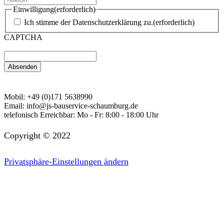
Einwilligung
(erforderlich)
Ich stimme der Datenschutzerklärung zu.
(erforderlich)
CAPTCHA
Mobil:
+49 (0)171 5638990
Email:
info@js-bauservice-schaumburg.de
telefonisch Erreichbar:
Mo - Fr: 8:00 - 18:00 Uhr
Copyright © 2022
Privatsphäre-Einstellungen ändern