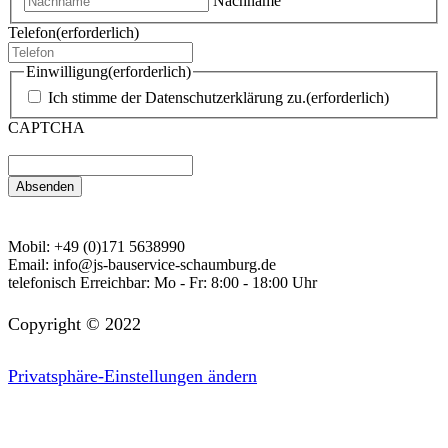
Nachname
Telefon
(erforderlich)
Einwilligung
(erforderlich)
Ich stimme der Datenschutzerklärung zu.
(erforderlich)
CAPTCHA
Mobil:
+49 (0)171 5638990
Email:
info@js-bauservice-schaumburg.de
telefonisch Erreichbar:
Mo - Fr: 8:00 - 18:00 Uhr
Copyright © 2022
Privatsphäre-Einstellungen ändern