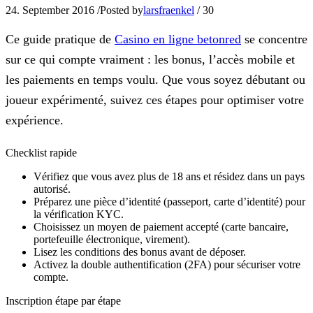
24. September 2016
/
Posted by
larsfraenkel
/
30
Ce guide pratique de
Casino en ligne betonred
se concentre
sur ce qui compte vraiment : les bonus, l’accès mobile et
les paiements en temps voulu. Que vous soyez débutant ou
joueur expérimenté, suivez ces étapes pour optimiser votre
expérience.
Checklist rapide
Vérifiez que vous avez plus de 18 ans et résidez dans un pays
autorisé.
Préparez une pièce d’identité (passeport, carte d’identité) pour
la vérification KYC.
Choisissez un moyen de paiement accepté (carte bancaire,
portefeuille électronique, virement).
Lisez les conditions des bonus avant de déposer.
Activez la double authentification (2FA) pour sécuriser votre
compte.
Inscription étape par étape