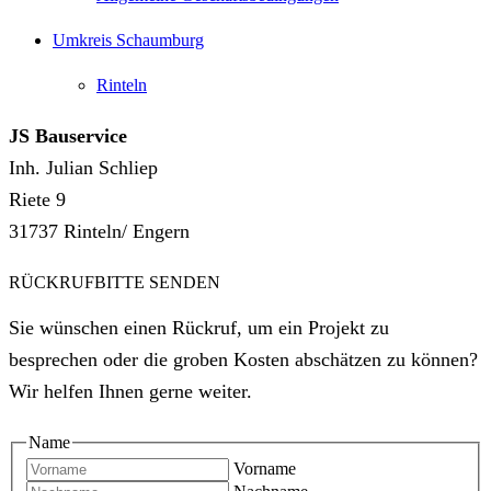
Umkreis Schaumburg
Rinteln
JS Bauservice
Inh. Julian Schliep
Riete 9
31737 Rinteln/ Engern
RÜCKRUFBITTE SENDEN
Sie wünschen einen Rückruf, um ein Projekt zu
besprechen oder die groben Kosten abschätzen zu können?
Wir helfen Ihnen gerne weiter.
Name
Vorname