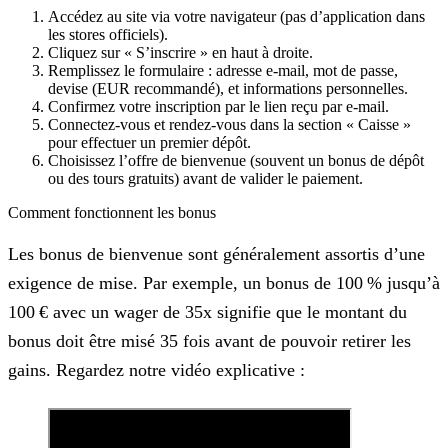
Accédez au site via votre navigateur (pas d’application dans
les stores officiels).
Cliquez sur « S’inscrire » en haut à droite.
Remplissez le formulaire : adresse e-mail, mot de passe,
devise (EUR recommandé), et informations personnelles.
Confirmez votre inscription par le lien reçu par e-mail.
Connectez-vous et rendez-vous dans la section « Caisse »
pour effectuer un premier dépôt.
Choisissez l’offre de bienvenue (souvent un bonus de dépôt
ou des tours gratuits) avant de valider le paiement.
Comment fonctionnent les bonus
Les bonus de bienvenue sont généralement assortis d’une
exigence de mise. Par exemple, un bonus de 100 % jusqu’à
100 € avec un wager de 35x signifie que le montant du
bonus doit être misé 35 fois avant de pouvoir retirer les
gains. Regardez notre vidéo explicative :