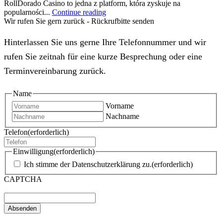
RollDorado Casino to jedna z platform, która zyskuje na
popularności...
Continue reading
Wir rufen Sie gern zurück - Rückrufbitte senden
Hinterlassen Sie uns gerne Ihre Telefonnummer und wir
rufen Sie zeitnah für eine kurze Besprechung oder eine
Terminvereinbarung zurück.
Name
Vorname
Nachname
Telefon
(erforderlich)
Einwilligung
(erforderlich)
Ich stimme der Datenschutzerklärung zu.
(erforderlich)
CAPTCHA