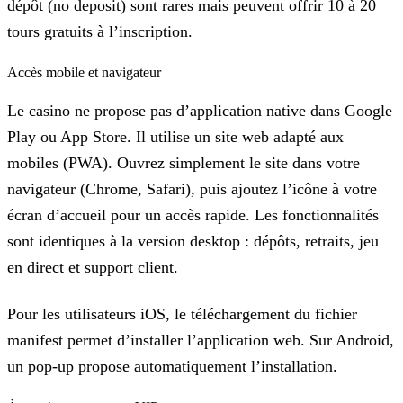
dépôt (no deposit) sont rares mais peuvent offrir 10 à 20
tours gratuits à l’inscription.
Accès mobile et navigateur
Le casino ne propose pas d’application native dans Google
Play ou App Store. Il utilise un site web adapté aux
mobiles (PWA). Ouvrez simplement le site dans votre
navigateur (Chrome, Safari), puis ajoutez l’icône à votre
écran d’accueil pour un accès rapide. Les fonctionnalités
sont identiques à la version desktop : dépôts, retraits, jeu
en direct et support client.
Pour les utilisateurs iOS, le téléchargement du fichier
manifest permet d’installer l’application web. Sur Android,
un pop-up propose automatiquement l’installation.