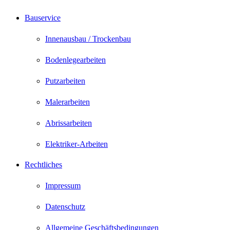
Bauservice
Innenausbau / Trockenbau
Bodenlegearbeiten
Putzarbeiten
Malerarbeiten
Abrissarbeiten
Elektriker-Arbeiten
Rechtliches
Impressum
Datenschutz
Allgemeine Geschäftsbedingungen