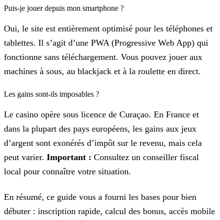
Puis-je jouer depuis mon smartphone ?
Oui, le site est entièrement optimisé pour les téléphones et
tablettes. Il s’agit d’une PWA (Progressive Web App) qui
fonctionne sans téléchargement. Vous pouvez jouer aux
machines à sous, au blackjack et à la roulette en direct.
Les gains sont-ils imposables ?
Le casino opère sous licence de Curaçao. En France et
dans la plupart des pays européens, les gains aux jeux
d’argent sont exonérés d’impôt sur le revenu, mais cela
peut varier.
Important :
Consultez un conseiller fiscal
local pour connaître votre situation.
En résumé, ce guide vous a fourni les bases pour bien
débuter : inscription rapide, calcul des bonus, accès mobile