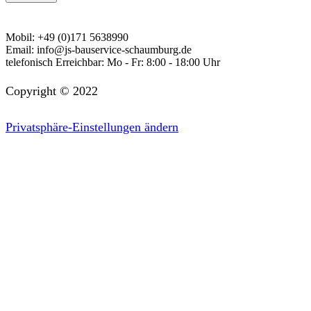
Mobil:
+49 (0)171 5638990
Email:
info@js-bauservice-schaumburg.de
telefonisch Erreichbar:
Mo - Fr: 8:00 - 18:00 Uhr
Copyright © 2022
Privatsphäre-Einstellungen ändern