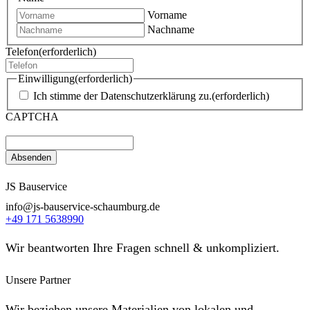
Vorname
Nachname
Telefon
(erforderlich)
Einwilligung
(erforderlich)
Ich stimme der Datenschutzerklärung zu.
(erforderlich)
CAPTCHA
JS Bauservice
info@js-bauservice-schaumburg.de
+49 171 5638990
Wir beantworten Ihre Fragen schnell & unkompliziert.
Unsere Partner
Wir beziehen unsere Materialien von lokalen und