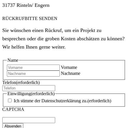
31737 Rinteln/ Engern
RÜCKRUFBITTE SENDEN
Sie wünschen einen Rückruf, um ein Projekt zu
besprechen oder die groben Kosten abschätzen zu können?
Wir helfen Ihnen gerne weiter.
Name
Vorname
Nachname
Telefon
(erforderlich)
Einwilligung
(erforderlich)
Ich stimme der Datenschutzerklärung zu.
(erforderlich)
CAPTCHA