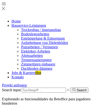
Home
Bauservice-Leistungen
Trockenbau / Innenausbau
Bodenlegearbeiten
Entrümpelung & Entsorgung
Aufarbeitung von Dielenböden
Putzarbeiten / Verputzen
Elektriker-Arbeiten
Abrissarbeiten
Treppensanierungen
Zimmertüren einbauen
Dachboden dämmen
Jobs & Karriere
Hot
Kontakt
Projekt anfragen
Search input
Search
Explorando as funcionalidades da Betoffice para jogadores
brasileiros