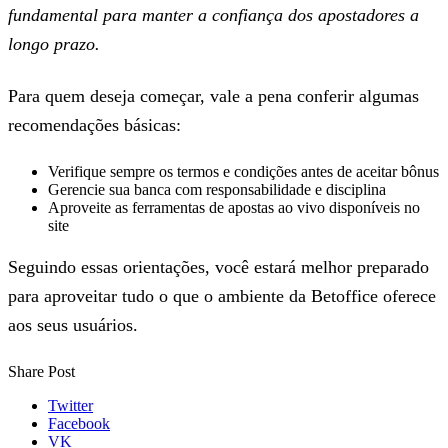
fundamental para manter a confiança dos apostadores a
longo prazo.
Para quem deseja começar, vale a pena conferir algumas
recomendações básicas:
Verifique sempre os termos e condições antes de aceitar bônus
Gerencie sua banca com responsabilidade e disciplina
Aproveite as ferramentas de apostas ao vivo disponíveis no
site
Seguindo essas orientações, você estará melhor preparado
para aproveitar tudo o que o ambiente da Betoffice oferece
aos seus usuários.
Share Post
Twitter
Facebook
VK