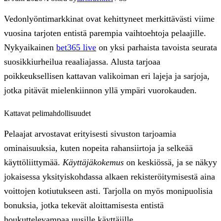
Vedonlyöntimarkkinat ovat kehittyneet merkittävästi viime
vuosina tarjoten entistä parempia vaihtoehtoja pelaajille.
Nykyaikainen
bet365 live
on yksi parhaista tavoista seurata
suosikkiurheilua reaaliajassa. Alusta tarjoaa
poikkeuksellisen kattavan valikoiman eri lajeja ja sarjoja,
jotka pitävät mielenkiinnon yllä ympäri vuorokauden.
Kattavat pelimahdollisuudet
Pelaajat arvostavat erityisesti sivuston tarjoamia
ominaisuuksia, kuten nopeita rahansiirtoja ja selkeää
käyttöliittymää.
Käyttäjäkokemus
on keskiössä, ja se näkyy
jokaisessa yksityiskohdassa alkaen rekisteröitymisestä aina
voittojen kotiutukseen asti. Tarjolla on myös monipuolisia
bonuksia, jotka tekevät aloittamisesta entistä
houkuttelevampaa uusille käyttäjille.