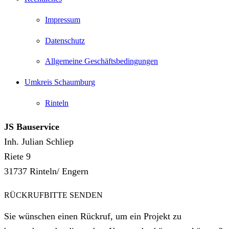
Impressum
Datenschutz
Allgemeine Geschäftsbedingungen
Umkreis Schaumburg
Rinteln
JS Bauservice
Inh. Julian Schliep
Riete 9
31737 Rinteln/ Engern
RÜCKRUFBITTE SENDEN
Sie wünschen einen Rückruf, um ein Projekt zu