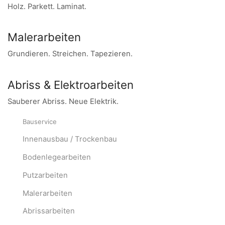
Holz. Parkett. Laminat.
Malerarbeiten
Grundieren. Streichen. Tapezieren.
Abriss & Elektroarbeiten
Sauberer Abriss. Neue Elektrik.
Bauservice
Innenausbau / Trockenbau
Bodenlegearbeiten
Putzarbeiten
Malerarbeiten
Abrissarbeiten