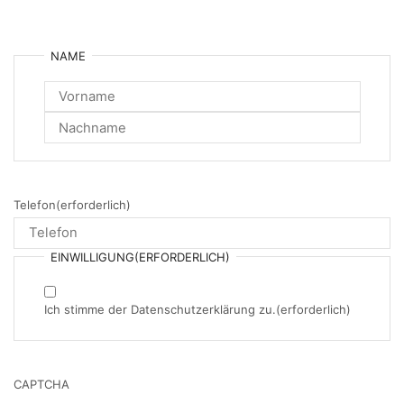
NAME
Telefon
(erforderlich)
EINWILLIGUNG
(ERFORDERLICH)
Ich stimme der Datenschutzerklärung zu.
(erforderlich)
CAPTCHA