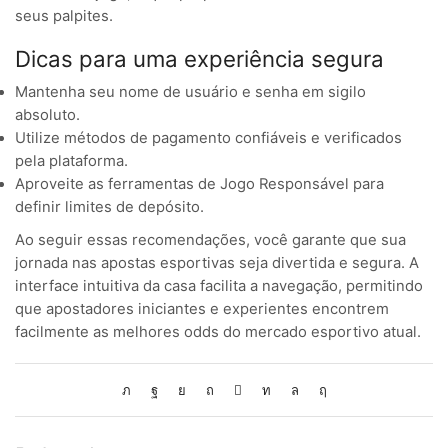
seus palpites.
Dicas para uma experiência segura
Mantenha seu nome de usuário e senha em sigilo
absoluto.
Utilize métodos de pagamento confiáveis e verificados
pela plataforma.
Aproveite as ferramentas de Jogo Responsável para
definir limites de depósito.
Ao seguir essas recomendações, você garante que sua
jornada nas apostas esportivas seja divertida e segura. A
interface intuitiva da casa facilita a navegação, permitindo
que apostadores iniciantes e experientes encontrem
facilmente as melhores odds do mercado esportivo atual.