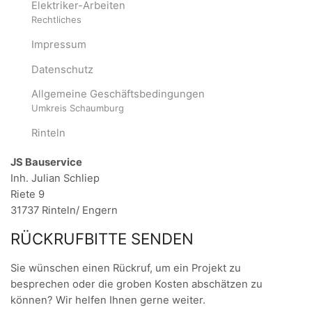
Elektriker-Arbeiten
Rechtliches
Impressum
Datenschutz
Allgemeine Geschäftsbedingungen
Umkreis Schaumburg
Rinteln
JS Bauservice
Inh. Julian Schliep
Riete 9
31737 Rinteln/ Engern
RÜCKRUFBITTE SENDEN
Sie wünschen einen Rückruf, um ein Projekt zu
besprechen oder die groben Kosten abschätzen zu
können? Wir helfen Ihnen gerne weiter.