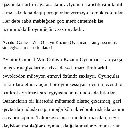
qazancları artırmağa əsaslanır. Oyunun statistikasını təhlil
etmək də daha dəqiq proqnozlar verməyə kömək edə bilər.
Hər dəfə sabit məbləğdən çox mərc etməmək isə
uzunmüddətli oyun üçün əsas qaydadır.
Aviator Game 1 Win Onlayn Kazino Oynamaq – ən yaxşı uduş
strategiyalarında risk idarəsi
Aviator Game 1 Win Onlayn Kazino Oynamaq – ən yaxşı
uduş strategiyalarında risk idarəsi, mərc limitlərini
əvvəlcədən müəyyən etməyi özündə saxlayır. Oyunçular
riski idarə etmək üçün hər oyun sessiyası üçün mövcud bir
bankrol ayrılması strategiyasından istifadə edə bilərlər.
Qazancların bir hissəsini mütəmadi olaraq çıxarmaq, geri
qaytarılan uduşları qorumağa kömək edərək risk idarəsinin
əsas prinsipidir. Təhlükəsiz mərc modeli, məsələn, qeyri-
dəyişkən məbləğlər qoymaq, dalğalanmalar zamanı artan