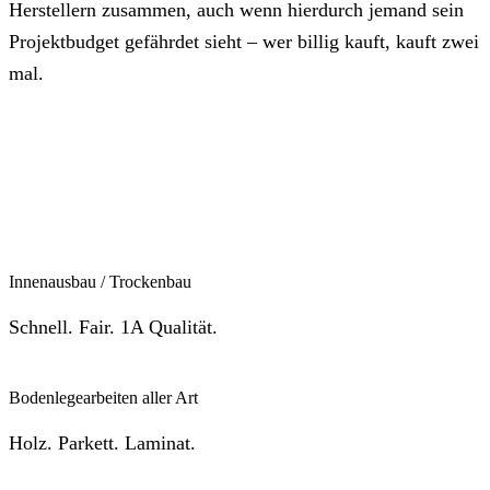
Herstellern zusammen, auch wenn hierdurch jemand sein
Projektbudget gefährdet sieht – wer billig kauft, kauft zwei
mal.
Innenausbau / Trockenbau
Schnell. Fair. 1A Qualität.
Bodenlegearbeiten aller Art
Holz. Parkett. Laminat.