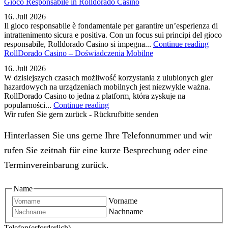
Gioco Responsabile in Rolldorado Casino
16. Juli 2026
Il gioco responsabile è fondamentale per garantire un’esperienza di
intrattenimento sicura e positiva. Con un focus sui principi del gioco
responsabile, Rolldorado Casino si impegna...
Continue reading
RollDorado Casino – Doświadczenia Mobilne
16. Juli 2026
W dzisiejszych czasach możliwość korzystania z ulubionych gier
hazardowych na urządzeniach mobilnych jest niezwykle ważna.
RollDorado Casino to jedna z platform, która zyskuje na
popularności...
Continue reading
Wir rufen Sie gern zurück - Rückrufbitte senden
Hinterlassen Sie uns gerne Ihre Telefonnummer und wir
rufen Sie zeitnah für eine kurze Besprechung oder eine
Terminvereinbarung zurück.
Name
Vorname
Nachname
Telefon
(erforderlich)