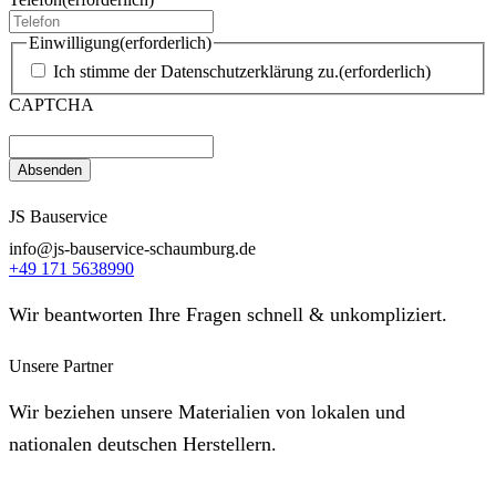
Einwilligung
(erforderlich)
Ich stimme der Datenschutzerklärung zu.
(erforderlich)
CAPTCHA
JS Bauservice
info@js-bauservice-schaumburg.de
+49 171 5638990
Wir beantworten Ihre Fragen schnell & unkompliziert.
Unsere Partner
Wir beziehen unsere Materialien von lokalen und
nationalen deutschen Herstellern.