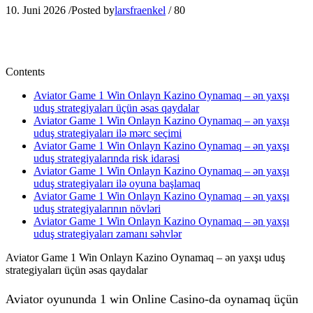
10. Juni 2026
/
Posted by
larsfraenkel
/
80
Contents
Aviator Game 1 Win Onlayn Kazino Oynamaq – ən yaxşı
uduş strategiyaları üçün əsas qaydalar
Aviator Game 1 Win Onlayn Kazino Oynamaq – ən yaxşı
uduş strategiyaları ilə mərc seçimi
Aviator Game 1 Win Onlayn Kazino Oynamaq – ən yaxşı
uduş strategiyalarında risk idarəsi
Aviator Game 1 Win Onlayn Kazino Oynamaq – ən yaxşı
uduş strategiyaları ilə oyuna başlamaq
Aviator Game 1 Win Onlayn Kazino Oynamaq – ən yaxşı
uduş strategiyalarının növləri
Aviator Game 1 Win Onlayn Kazino Oynamaq – ən yaxşı
uduş strategiyaları zamanı səhvlər
Aviator Game 1 Win Onlayn Kazino Oynamaq – ən yaxşı uduş
strategiyaları üçün əsas qaydalar
Aviator oyununda 1 win Online Casino-da oynamaq üçün