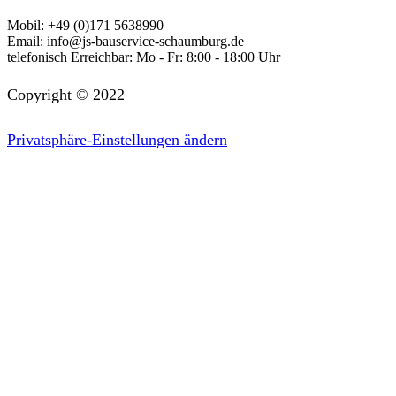
Mobil:
+49 (0)171 5638990
Email:
info@js-bauservice-schaumburg.de
telefonisch Erreichbar:
Mo - Fr: 8:00 - 18:00 Uhr
Copyright © 2022
Privatsphäre-Einstellungen ändern