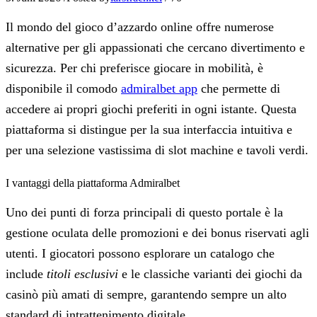
Il mondo del gioco d’azzardo online offre numerose
alternative per gli appassionati che cercano divertimento e
sicurezza. Per chi preferisce giocare in mobilità, è
disponibile il comodo
admiralbet app
che permette di
accedere ai propri giochi preferiti in ogni istante. Questa
piattaforma si distingue per la sua interfaccia intuitiva e
per una selezione vastissima di slot machine e tavoli verdi.
I vantaggi della piattaforma Admiralbet
Uno dei punti di forza principali di questo portale è la
gestione oculata delle promozioni e dei bonus riservati agli
utenti. I giocatori possono esplorare un catalogo che
include
titoli esclusivi
e le classiche varianti dei giochi da
casinò più amati di sempre, garantendo sempre un alto
standard di intrattenimento digitale.