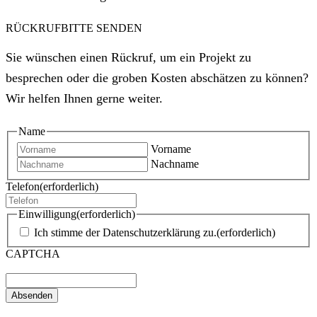
RÜCKRUFBITTE SENDEN
Sie wünschen einen Rückruf, um ein Projekt zu
besprechen oder die groben Kosten abschätzen zu können?
Wir helfen Ihnen gerne weiter.
Name
Vorname
Nachname
Telefon
(erforderlich)
Einwilligung
(erforderlich)
Ich stimme der Datenschutzerklärung zu.
(erforderlich)
CAPTCHA