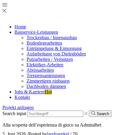
Home
Bauservice-Leistungen
Trockenbau / Innenausbau
Bodenlegearbeiten
Entrümpelung & Entsorgung
Aufarbeitung von Dielenböden
Putzarbeiten / Verputzen
Elektriker-Arbeiten
Abrissarbeiten
Treppensanierungen
Zimmertüren einbauen
Dachboden dämmen
Jobs & Karriere
Hot
Kontakt
Projekt anfragen
Search input
Search
Alla scoperta dell’esperienza di gioco su Admiralbet
5. Juni 2026
/
Posted by
larsfraenkel
/
70