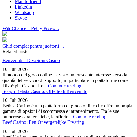
Mail to friend
Linkedin
Whatsapp
Skype
WildChance – Pełny Przew...
Ghid complet pentru jucătorii ...
Related posts
Benvenuti a DivaSpin Casino
16. Juli 2026
Il mondo del gioco online ha visto un crescente interesse verso la
qualità del servizio di supporto, in particolare in piattaforme come
DivaSpin Casino. Le...
Continue reading
Scopri Betista Casino: Offerte di Benvenuto
16. Juli 2026
Betista Casino è una piattaforma di gioco online che offre un’ampia
gamma di opzioni di scommessa e intrattenimento. Tra le sue
numerose caratteristiche, le offerte...
Continue reading
Beef Casino: Een Onvergetelijke Ervaring
16. Juli 2026
Beef Casino is een opkomende naam in de online gokwereld en