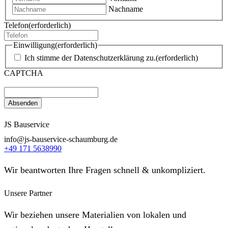
Nachname
Telefon
(erforderlich)
Einwilligung
(erforderlich)
Ich stimme der Datenschutzerklärung zu.
(erforderlich)
CAPTCHA
JS Bauservice
info@js-bauservice-schaumburg.de
+49 171 5638990
Wir beantworten Ihre Fragen schnell & unkompliziert.
Unsere Partner
Wir beziehen unsere Materialien von lokalen und