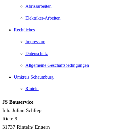
Abrissarbeiten
Elektriker-Arbeiten
Rechtliches
Impressum
Datenschutz
Allgemeine Geschäftsbedingungen
Umkreis Schaumburg
Rinteln
JS Bauservice
Inh. Julian Schliep
Riete 9
31737 Rinteln/ Engern