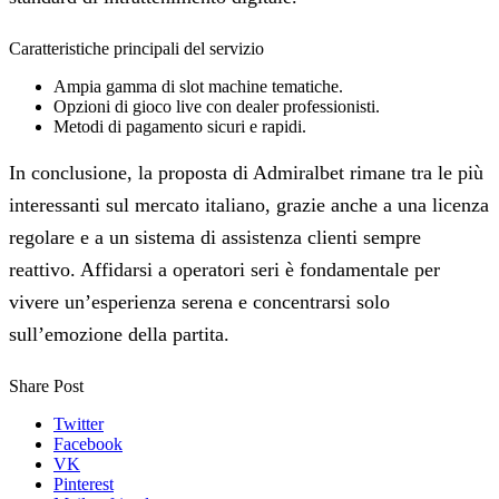
Caratteristiche principali del servizio
Ampia gamma di slot machine tematiche.
Opzioni di gioco live con dealer professionisti.
Metodi di pagamento sicuri e rapidi.
In conclusione, la proposta di Admiralbet rimane tra le più
interessanti sul mercato italiano, grazie anche a una licenza
regolare e a un sistema di assistenza clienti sempre
reattivo. Affidarsi a operatori seri è fondamentale per
vivere un’esperienza serena e concentrarsi solo
sull’emozione della partita.
Share Post
Twitter
Facebook
VK
Pinterest