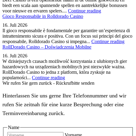
biedt een scala aan spannende spellen en aantrekkelijke bonussen
voor nieuwe en ervaren spelers....
Continue reading
Gioco Responsabile in Rolldorado Casino
16. Juli 2026
Il gioco responsabile è fondamentale per garantire un’esperienza di
intrattenimento sicura e positiva. Con un focus sui principi del gioco
responsabile, Rolldorado Casino si impegna...
Continue reading
RollDorado Casino – Doświadczenia Mobilne
16. Juli 2026
W dzisiejszych czasach możliwość korzystania z ulubionych gier
hazardowych na urządzeniach mobilnych jest niezwykle ważna.
RollDorado Casino to jedna z platform, która zyskuje na
popularności...
Continue reading
Wir rufen Sie gern zurück - Rückrufbitte senden
Hinterlassen Sie uns gerne Ihre Telefonnummer und wir
rufen Sie zeitnah für eine kurze Besprechung oder eine
Terminvereinbarung zurück.
Name
Vorname