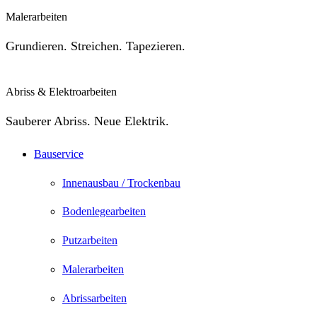
Malerarbeiten
Grundieren. Streichen. Tapezieren.
Abriss & Elektroarbeiten
Sauberer Abriss. Neue Elektrik.
Bauservice
Innenausbau / Trockenbau
Bodenlegearbeiten
Putzarbeiten
Malerarbeiten
Abrissarbeiten