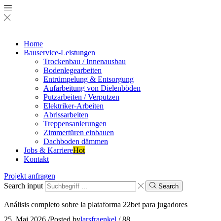
Home
Bauservice-Leistungen
Trockenbau / Innenausbau
Bodenlegearbeiten
Entrümpelung & Entsorgung
Aufarbeitung von Dielenböden
Putzarbeiten / Verputzen
Elektriker-Arbeiten
Abrissarbeiten
Treppensanierungen
Zimmertüren einbauen
Dachboden dämmen
Jobs & Karriere
Hot
Kontakt
Projekt anfragen
Search input
Search
Análisis completo sobre la plataforma 22bet para jugadores
25. Mai 2026
/
Posted by
larsfraenkel
/
88