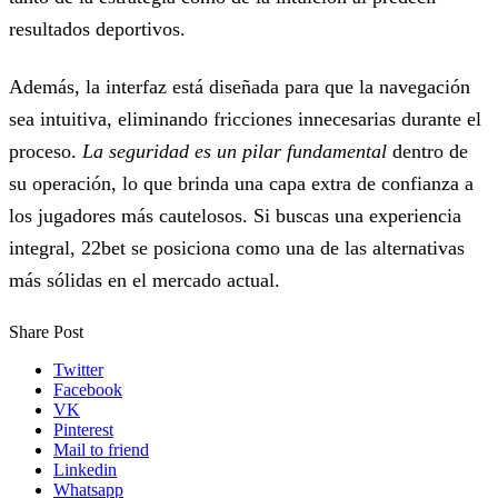
resultados deportivos.
Además, la interfaz está diseñada para que la navegación
sea intuitiva, eliminando fricciones innecesarias durante el
proceso.
La seguridad es un pilar fundamental
dentro de
su operación, lo que brinda una capa extra de confianza a
los jugadores más cautelosos. Si buscas una experiencia
integral, 22bet se posiciona como una de las alternativas
más sólidas en el mercado actual.
Share Post
Twitter
Facebook
VK
Pinterest
Mail to friend
Linkedin
Whatsapp