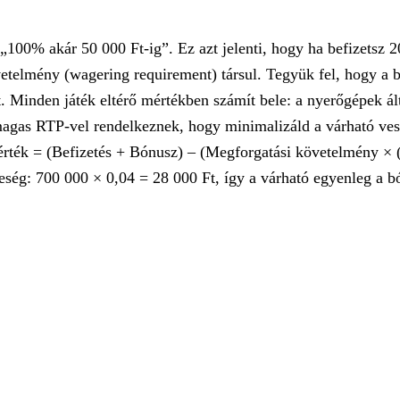
„100% akár 50 000 Ft-ig”. Ez azt jelenti, hogy ha befizetsz 
etelmény (wagering requirement) társul. Tegyük fel, hogy a 
t. Minden játék eltérő mértékben számít bele: a nyerőgépek á
agas RTP-vel rendelkeznek, hogy minimalizáld a várható veszt
érték = (Befizetés + Bónusz) – (Megforgatási követelmény × (
ség: 700 000 × 0,04 = 28 000 Ft, így a várható egyenleg a bó