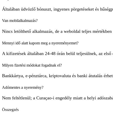
Általában üdvözlő bónuszt, ingyenes pörgetéseket és hűségpr
Van mobilalkalmazás?
Nincs letölthető alkalmazás, de a weboldal teljes mértékben
Mennyi idő alatt kapom meg a nyereményemet?
A kifizetések általában 24-48 órán belül teljesülnek, az első
Milyen fizetési módokat fogadnak el?
Bankkártya, e-pénztárca, kriptovaluta és banki átutalás érhet
Adómentes a nyeremény?
Nem feltétlenül; a Curaçao-i engedély miatt a helyi adósza
Összegzés