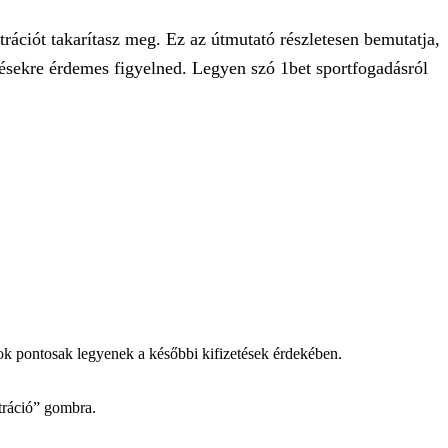
trációt takarítasz meg. Ez az útmutató részletesen bemutatja,
ésekre érdemes figyelned. Legyen szó 1bet sportfogadásról
ok pontosak legyenek a későbbi kifizetések érdekében.
ztráció” gombra.