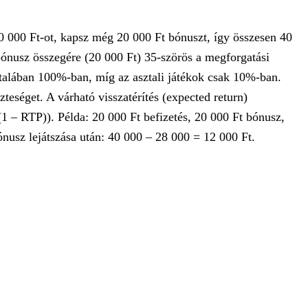
20 000 Ft-ot, kapsz még 20 000 Ft bónuszt, így összesen 40
bónusz összegére (20 000 Ft) 35-szörös a megforgatási
ltalában 100%-ban, míg az asztali játékok csak 10%-ban.
eséget. A várható visszatérítés (expected return)
1 – RTP)). Példa: 20 000 Ft befizetés, 20 000 Ft bónusz,
nusz lejátszása után: 40 000 – 28 000 = 12 000 Ft.