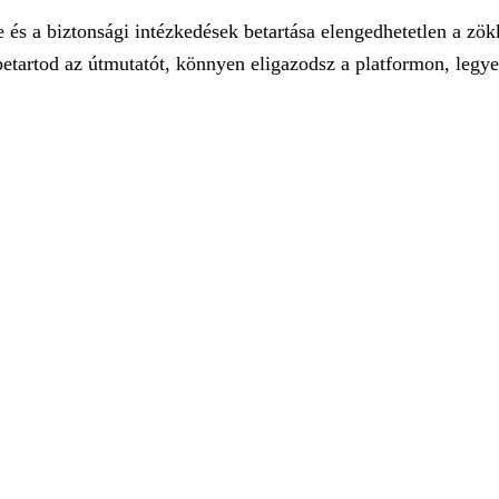
ete és a biztonsági intézkedések betartása elengedhetetlen a
 betartod az útmutatót, könnyen eligazodsz a platformon, legy