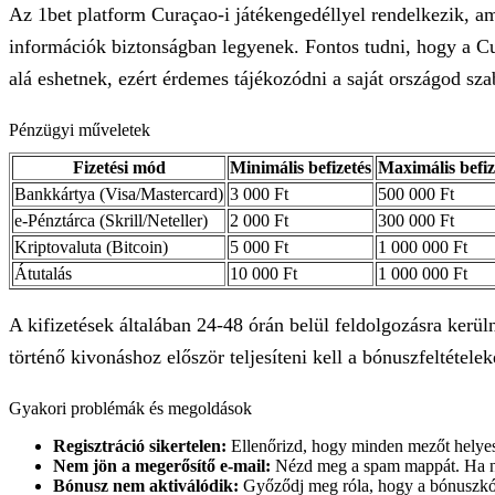
Az 1bet platform Curaçao-i játékengedéllyel rendelkezik, ami
információk biztonságban legyenek. Fontos tudni, hogy a C
alá eshetnek, ezért érdemes tájékozódni a saját országod sza
Pénzügyi műveletek
Fizetési mód
Minimális befizetés
Maximális befiz
Bankkártya (Visa/Mastercard)
3 000 Ft
500 000 Ft
e-Pénztárca (Skrill/Neteller)
2 000 Ft
300 000 Ft
Kriptovaluta (Bitcoin)
5 000 Ft
1 000 000 Ft
Átutalás
10 000 Ft
1 000 000 Ft
A kifizetések általában 24-48 órán belül feldolgozásra kerü
történő kivonáshoz először teljesíteni kell a bónuszfeltéte
Gyakori problémák és megoldások
Regisztráció sikertelen:
Ellenőrizd, hogy minden mezőt helyesen
Nem jön a megerősítő e-mail:
Nézd meg a spam mappát. Ha ninc
Bónusz nem aktiválódik:
Győződj meg róla, hogy a bónuszkódo