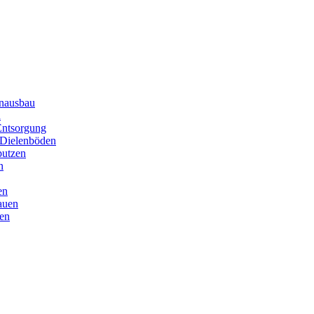
enausbau
n
Entsorgung
 Dielenböden
putzen
n
en
auen
en