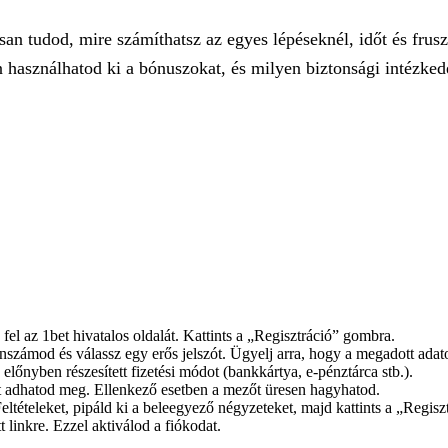
an tudod, mire számíthatsz az egyes lépéseknél, időt és frusz
használhatod ki a bónuszokat, és milyen biztonsági intézked
el az 1bet hivatalos oldalát. Kattints a „Regisztráció” gombra.
számod és válassz egy erős jelszót. Ügyelj arra, hogy a megadott adat
 előnyben részesített fizetési módot (bankkártya, e-pénztárca stb.).
 adhatod meg. Ellenkező esetben a mezőt üresen hagyhatod.
ltételeket, pipáld ki a beleegyező négyzeteket, majd kattints a „Regis
 linkre. Ezzel aktiválod a fiókodat.