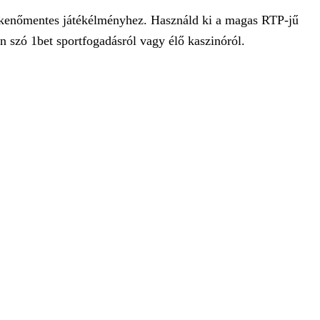
 zökkenőmentes játékélményhez. Használd ki a magas RTP-jű
en szó 1bet sportfogadásról vagy élő kaszinóról.