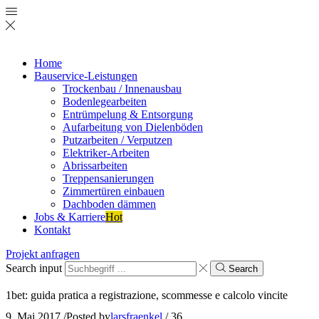
Home
Bauservice-Leistungen
Trockenbau / Innenausbau
Bodenlegearbeiten
Entrümpelung & Entsorgung
Aufarbeitung von Dielenböden
Putzarbeiten / Verputzen
Elektriker-Arbeiten
Abrissarbeiten
Treppensanierungen
Zimmertüren einbauen
Dachboden dämmen
Jobs & Karriere
Hot
Kontakt
Projekt anfragen
Search input
Search
1bet: guida pratica a registrazione, scommesse e calcolo vincite
9. Mai 2017
/
Posted by
larsfraenkel
/
36