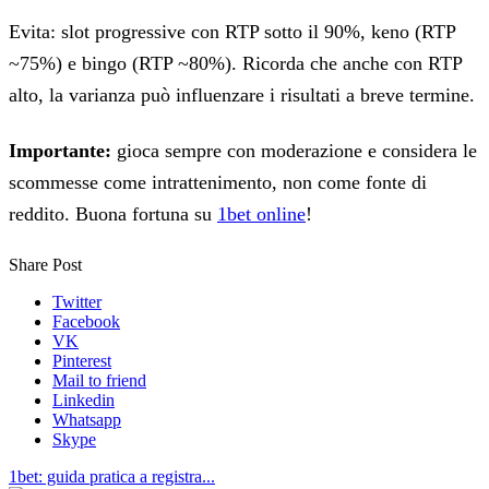
Evita: slot progressive con RTP sotto il 90%, keno (RTP
~75%) e bingo (RTP ~80%). Ricorda che anche con RTP
alto, la varianza può influenzare i risultati a breve termine.
Importante:
gioca sempre con moderazione e considera le
scommesse come intrattenimento, non come fonte di
reddito. Buona fortuna su
1bet online
!
Share Post
Twitter
Facebook
VK
Pinterest
Mail to friend
Linkedin
Whatsapp
Skype
1bet: guida pratica a registra...