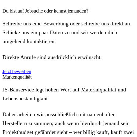
Du bist auf Jobsuche oder kennst jemanden?
Schreibe uns eine Bewerbung oder schreibe uns direkt an.
Schicke uns ein paar Daten zu und wir werden dich
umgehend kontaktieren.
Direkte Anrufe sind ausdrücklich erwünscht.
Jetzt bewerben
Markenqualität
JS-Bauservice legt hohen Wert auf Materialqualität und
Lebensbeständigkeit.
Daher arbeiten wir ausschließlich mit namenhaften
Herstellern zusammen, auch wenn hierdurch jemand sein
Projektbudget gefährdet sieht – wer billig kauft, kauft zwei