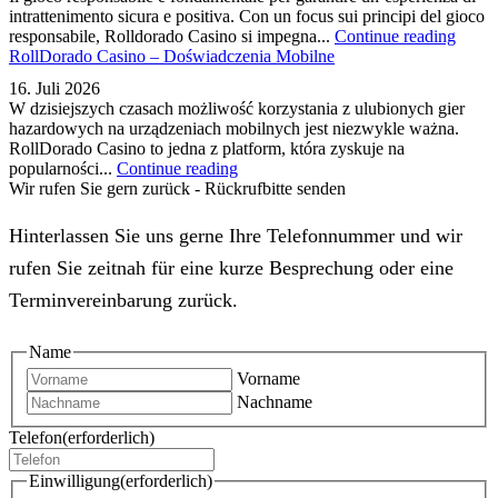
intrattenimento sicura e positiva. Con un focus sui principi del gioco
responsabile, Rolldorado Casino si impegna...
Continue reading
RollDorado Casino – Doświadczenia Mobilne
16. Juli 2026
W dzisiejszych czasach możliwość korzystania z ulubionych gier
hazardowych na urządzeniach mobilnych jest niezwykle ważna.
RollDorado Casino to jedna z platform, która zyskuje na
popularności...
Continue reading
Wir rufen Sie gern zurück - Rückrufbitte senden
Hinterlassen Sie uns gerne Ihre Telefonnummer und wir
rufen Sie zeitnah für eine kurze Besprechung oder eine
Terminvereinbarung zurück.
Name
Vorname
Nachname
Telefon
(erforderlich)
Einwilligung
(erforderlich)