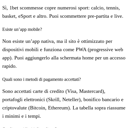
Sì, 1bet scommesse copre numerosi sport: calcio, tennis,
basket, eSport e altro. Puoi scommettere pre-partita e live.
Esiste un’app mobile?
Non esiste un’app nativa, ma il sito è ottimizzato per
dispositivi mobili e funziona come PWA (progressive web
app). Puoi aggiungerlo alla schermata home per un accesso
rapido.
Quali sono i metodi di pagamento accettati?
Sono accettati carte di credito (Visa, Mastercard),
portafogli elettronici (Skrill, Neteller), bonifico bancario e
criptovalute (Bitcoin, Ethereum). La tabella sopra riassume
i minimi e i tempi.