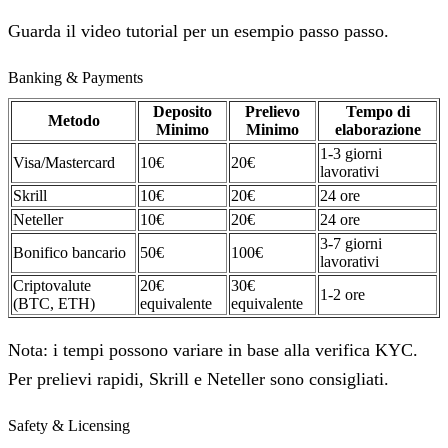
Guarda il video tutorial per un esempio passo passo.
Banking & Payments
Deposito
Prelievo
Tempo di
Metodo
Minimo
Minimo
elaborazione
1-3 giorni
Visa/Mastercard
10€
20€
lavorativi
Skrill
10€
20€
24 ore
Neteller
10€
20€
24 ore
3-7 giorni
Bonifico bancario
50€
100€
lavorativi
Criptovalute
20€
30€
1-2 ore
(BTC, ETH)
equivalente
equivalente
Nota: i tempi possono variare in base alla verifica KYC.
Per prelievi rapidi, Skrill e Neteller sono consigliati.
Safety & Licensing