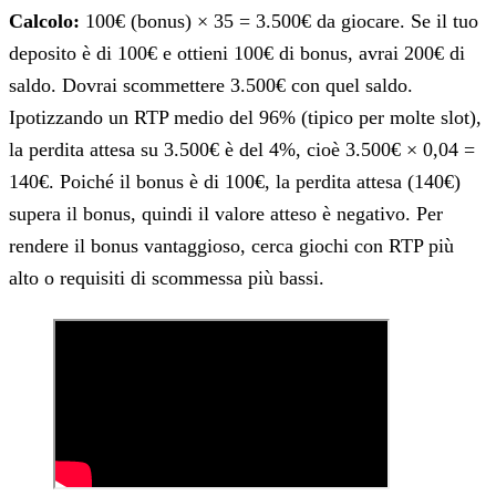
Calcolo:
100€ (bonus) × 35 = 3.500€ da giocare. Se il tuo
deposito è di 100€ e ottieni 100€ di bonus, avrai 200€ di
saldo. Dovrai scommettere 3.500€ con quel saldo.
Ipotizzando un RTP medio del 96% (tipico per molte slot),
la perdita attesa su 3.500€ è del 4%, cioè 3.500€ × 0,04 =
140€. Poiché il bonus è di 100€, la perdita attesa (140€)
supera il bonus, quindi il valore atteso è negativo. Per
rendere il bonus vantaggioso, cerca giochi con RTP più
alto o requisiti di scommessa più bassi.