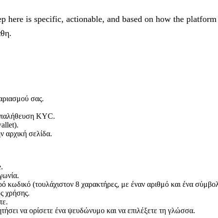
p here is specific, actionable, and based on how the platfo
άθη.
γαριασμού σας.
ν επαλήθευση KYC.
llet).
ν αρχική σελίδα.
.
γωνία.
ό κωδικό (τουλάχιστον 8 χαρακτήρες, με έναν αριθμό και ένα σύμβολ
ς χρήσης.
τε.
ζητήσει να ορίσετε ένα ψευδώνυμο και να επιλέξετε τη γλώσσα.