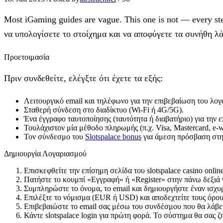
Most iGaming guides are vague. This one is not — every ste
να υπολογίσετε το στοίχημα και να αποφύγετε τα συνήθη λ
Προετοιμασία
Πριν συνδεθείτε, ελέγξτε ότι έχετε τα εξής:
Λειτουργικό email και τηλέφωνο για την επιβεβαίωση του λο
Σταθερή σύνδεση στο διαδίκτυο (Wi-Fi ή 4G/5G).
Ένα έγγραφο ταυτοποίησης (ταυτότητα ή διαβατήριο) για τη
Τουλάχιστον μία μέθοδο πληρωμής (π.χ. Visa, Mastercard, e-wa
Τον σύνδεσμο του
Slotspalace bonus
για άμεση πρόσβαση στη
Δημιουργία Λογαριασμού
Επισκεφθείτε την επίσημη σελίδα του slotspalace casino online
Πατήστε το κουμπί «Εγγραφή» ή «Register» στην πάνω δεξιά 
Συμπληρώστε το όνομα, το email και δημιουργήστε έναν ισχυρ
Επιλέξτε το νόμισμα (EUR ή USD) και αποδεχτείτε τους όρου
Επιβεβαιώστε το email σας μέσω του συνδέσμου που θα λάβε
Κάντε slotspalace login για πρώτη φορά. Το σύστημα θα σας 