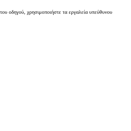
 του οδηγού, χρησιμοποιήστε τα εργαλεία υπεύθυνου