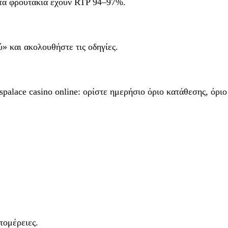
, τα φρουτάκια έχουν RTP 94–97%.
» και ακολουθήστε τις οδηγίες.
spalace casino online: ορίστε ημερήσιο όριο κατάθεσης, όριο
τομέρειες.