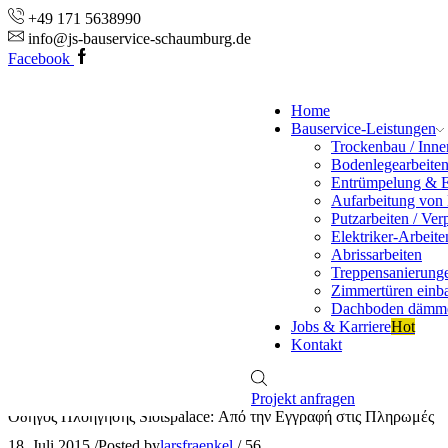
+49 171 5638990
info@js-bauservice-schaumburg.de
Facebook
Home
Bauservice-Leistungen
Trockenbau / Inn
Bodenlegearbeite
Entrümpelung & 
Aufarbeitung von
Putzarbeiten / Ver
Elektriker-Arbeite
Abrissarbeiten
Treppensanierung
Zimmertüren einb
Dachboden dämm
Jobs & Karriere
Hot
Kontakt
Projekt anfragen
Οδηγός Πλοήγησης Slotspalace: Από την Εγγραφή στις Πληρωμές
18. Juli 2015
/
Posted by
larsfraenkel
/
56