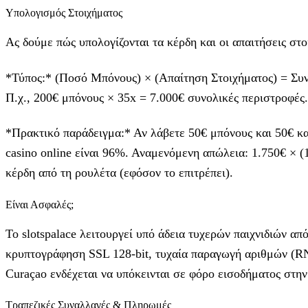
Υπολογισμός Στοιχήματος
Ας δούμε πώς υπολογίζονται τα κέρδη και οι απαιτήσεις στ
*Τύπος:* (Ποσό Μπόνους) × (Απαίτηση Στοιχήματος) = Συ
Π.χ., 200€ μπόνους × 35x = 7.000€ συνολικές περιστροφές.
*Πρακτικό παράδειγμα:* Αν λάβετε 50€ μπόνους και 50€ κατ
casino online είναι 96%. Αναμενόμενη απώλεια: 1.750€ × (1
κέρδη από τη ρουλέτα (εφόσον το επιτρέπει).
Είναι Ασφαλές;
Το slotspalace λειτουργεί υπό άδεια τυχερών παιχνιδιών α
κρυπτογράφηση SSL 128-bit, τυχαία παραγωγή αριθμών (RNG
Curaçao ενδέχεται να υπόκεινται σε φόρο εισοδήματος στη
Τραπεζικές Συναλλαγές & Πληρωμές