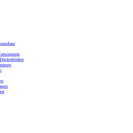
enausbau
n
Entsorgung
 Dielenböden
putzen
n
en
auen
en