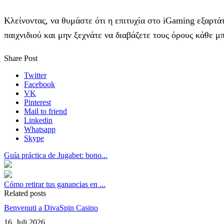
Κλείνοντας, να θυμάστε ότι η επιτυχία στο iGaming εξαρτά
παιχνιδιού και μην ξεχνάτε να διαβάζετε τους όρους κάθε μ
Share Post
Twitter
Facebook
VK
Pinterest
Mail to friend
Linkedin
Whatsapp
Skype
Guía práctica de Jugabet: bono...
Cómo retirar tus ganancias en ...
Related posts
Benvenuti a DivaSpin Casino
16. Juli 2026