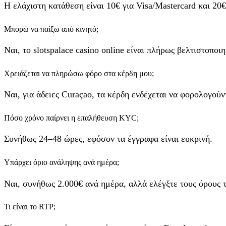
Η ελάχιστη κατάθεση είναι 10€ για Visa/Mastercard και 20€ 
Μπορώ να παίξω από κινητό;
Ναι, το slotspalace casino online είναι πλήρως βελτιστοποι
Χρειάζεται να πληρώσω φόρο στα κέρδη μου;
Ναι, για άδειες Curaçao, τα κέρδη ενδέχεται να φορολογού
Πόσο χρόνο παίρνει η επαλήθευση KYC;
Συνήθως 24–48 ώρες, εφόσον τα έγγραφα είναι ευκρινή.
Υπάρχει όριο ανάληψης ανά ημέρα;
Ναι, συνήθως 2.000€ ανά ημέρα, αλλά ελέγξτε τους όρους το
Τι είναι το RTP;