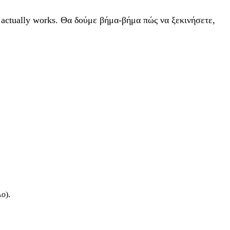
rm actually works. Θα δούμε βήμα-βήμα πώς να ξεκινήσετε,
ο).